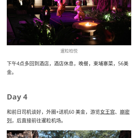
暹粒柏悦
下午4点多回到酒店，酒店休息，晚餐，柬埔寨菜，56美
金。
Day 4
和前日司机谈好，外圈+送机60 美金，游览
女王宫
、
崩密
列
，后直接前往暹粒机场。