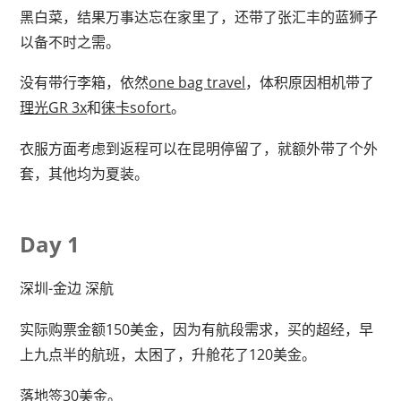
黑白菜，结果万事达忘在家里了，还带了张汇丰的蓝狮子
以备不时之需。
没有带行李箱，依然
one bag travel
，体积原因相机带了
理光GR 3x
和
徕卡sofort
。
衣服方面考虑到返程可以在昆明停留了，就额外带了个外
套，其他均为夏装。
Day 1
深圳-金边 深航
实际购票金额150美金，因为有航段需求，买的超经，早
上九点半的航班，太困了，升舱花了120美金。
落地签30美金。