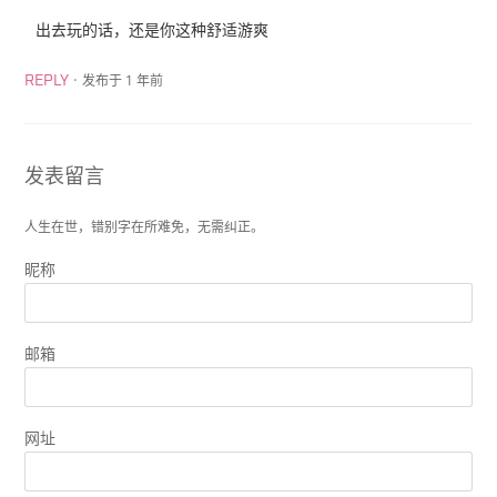
出去玩的话，还是你这种舒适游爽
·
发布于 1 年前
REPLY
发表留言
人生在世，错别字在所难免，无需纠正。
昵称
邮箱
网址