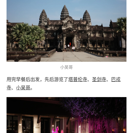
小吴哥
用完早餐后出发，先后游览了
塔普伦寺
、
圣剑寺
、
巴戎
寺
、
小吴哥
。