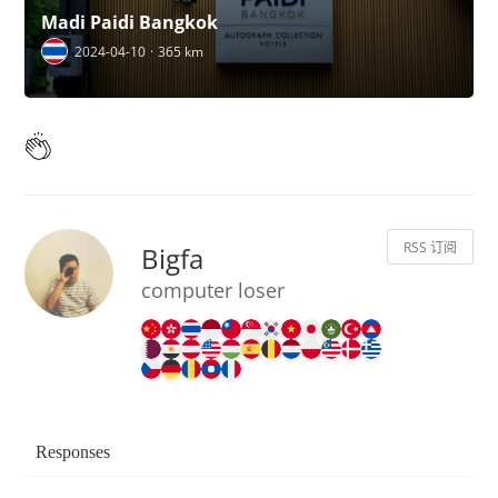
Madi Paidi Bangkok
2024-04-10
365 km
RSS 订阅
Bigfa
computer loser
Responses