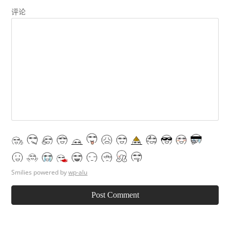
评论
Smilies powered by
wp-alu
Post Comment