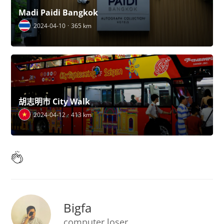
Madi Paidi Bangkok
2024-04-10
365 km
胡志明市 City Walk
2024-04-12
413 km
Bigfa
computer loser