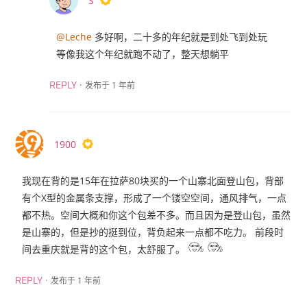
S
@Leche
多好啊，二十多的年纪就是到处飞到处玩
等像我这个年纪就跑不动了，整天想躺平
·
发布于 1 年前
REPLY
1900
我现在背的是15年在拉萨80块买的一个山寨北面登山包，背部
有个X型的金属条支撑，形成了一个镂空空间，通风排气，一点
都不热。空间大概和你这个包差不多。而且因为是登山包，虽然
是山寨的，但是抄的挺到位，背负起来一点都不吃力。 前段时
间去重庆就是背的这个包，太舒服了。
·
发布于 1 年前
REPLY