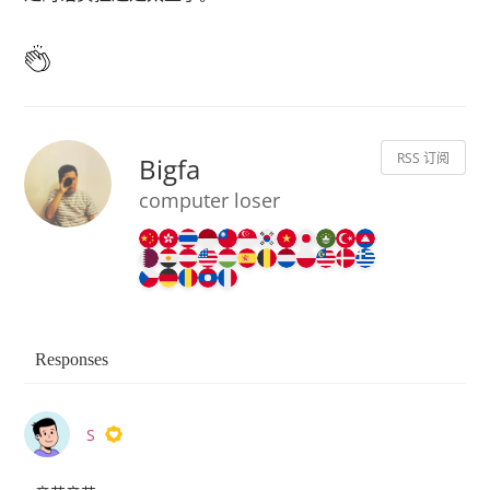
RSS 订阅
Bigfa
computer loser
Responses
S