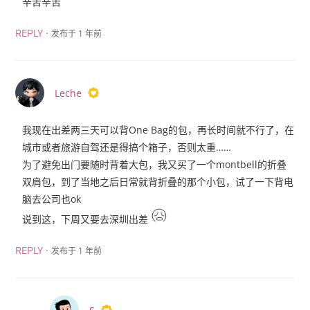
辛苦辛苦
·
发布于 1 年前
REPLY
Leche
我现在出差两三天可以背One Bag的包，再长时间就不行了，在
城市或者旅游自驾还是得搞个箱子，否则太重……
为了避免出门要随时背着大包，我又买了一个montbell的折叠
双肩包，到了当地之后日常就背折叠的那个小包，试了一下背电
脑去公司也ok
说到这，下周又要去深圳出差
·
发布于 1 年前
REPLY