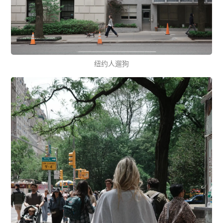
纽约人遛狗