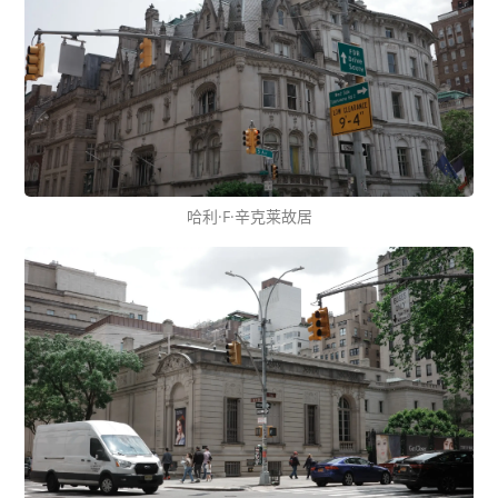
哈利·F·辛克莱故居