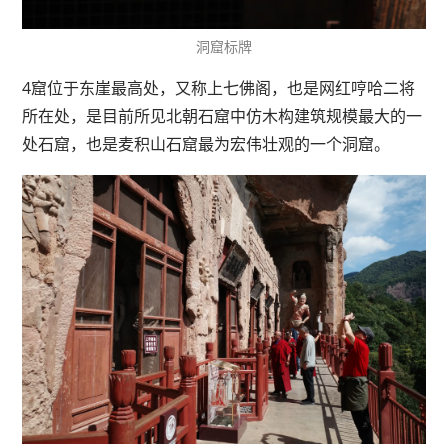
洞窟标牌
4窟位于东崖最高处，又称上七佛阁，也是网红哼哈二将
所在处，是目前所见北朝石窟中仿木构建筑规模最大的一
处石窟，也是麦积山石窟最为宏伟壮观的一个洞窟。