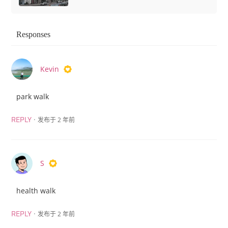
Responses
Kevin
park walk
·
发布于 2 年前
REPLY
S
health walk
·
发布于 2 年前
REPLY