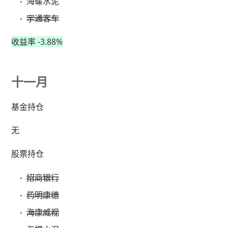
海螺水泥
宇通客车
收益率 -3.88%
十一月
基金持仓
无
股票持仓
招商银行
药明康德
海康威视