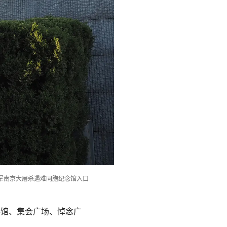
军南京大屠杀遇难同胞纪念馆入口
料馆、集会广场、悼念广