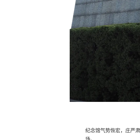
纪念馆气势恢宏，庄严
场。