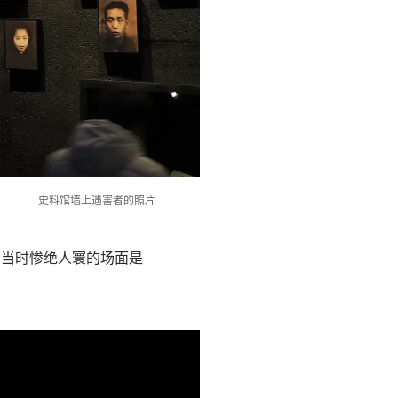
史料馆墙上遇害者的照片
，当时惨绝人寰的场面是