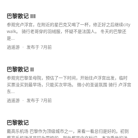
巴黎散记 III
参观完卢浮宫，在附近的星巴克又喝了一杯，修正好之后继续city
walk。 骑行老哥穿的羽绒服，怀疑不是法国人。 冬天的巴黎还
是...
逍遥游
发布于 7月前
巴黎散记 II
参观完巴黎圣母院，预估了一下时间，开始往卢浮宫出发，临时
买票没买到最早场，只能买次早场。 微小的圣诞氛围 骑行 卢浮宫
东...
逍遥游
发布于 7月前
巴黎散记
戴高乐机场 巴黎作为顶级城市之一，来看一看总归是好的。初到
戴高乐机场还是较为震惊的，到处都是中文标识。本次乘坐的法